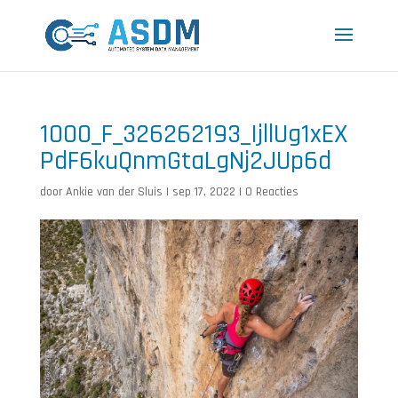
1000_F_326262193_IjllUg1xEX
PdF6kuQnmGtaLgNj2JUp6d
door
Ankie van der Sluis
|
sep 17, 2022
|
0 Reacties