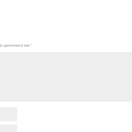
zijn gemarkeerd met
*