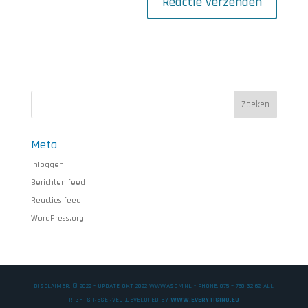
Meta
Inloggen
Berichten feed
Reacties feed
WordPress.org
DISCLAIMER: © 2022 - UPDATE OKT 2022 WWW.ASDM.NL - PHONE: 075 – 750 32 62. ALL
RIGHTS RESERVED .DEVELOPED BY
WWW.EVERYTISING.EU